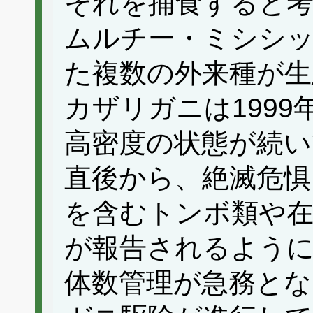
それを捕食すると
ムルチー・ミシシ
た複数の外来種が生
カザリガニは199
高密度の状態が続い
直後から、絶滅危惧
を含むトンボ類や在
が報告されるよう
体数管理が急務と