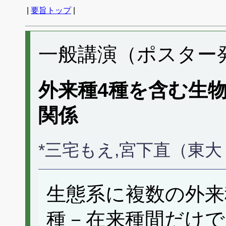
|
要旨トップ
|
一般講演（ポスター発表
外来種4種を含む生
関係
*三宅もえ,宮下直（東
生態系に複数の外来
種－在来種間だけで