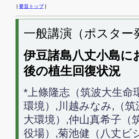
|
要旨トップ
|
一般講演（ポスター発表
伊豆諸島八丈小島に
後の植生回復状況
*上條隆志（筑波大生命
環境）,川越みなみ,（
大環境）,仲山真希子（
役場）,菊池健（八丈ビ