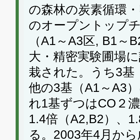
の森林の炭素循環・
のオープントップチャ
（A1～A3区, B1～
大・精密実験圃場に
栽された。うち3基
他の3基（A1～A3
れ1基ずつはCO２濃度
1.4倍（A2,B2）、
る。2003年4月か