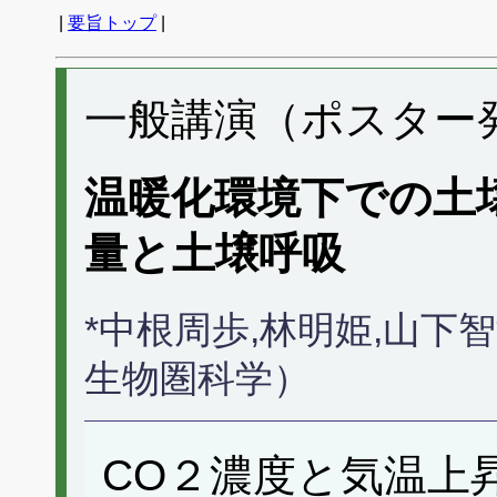
|
要旨トップ
|
一般講演（ポスター発表
温暖化環境下での土
量と土壌呼吸
*中根周歩,林明姫,山下智津
生物圏科学）
CO２濃度と気温上