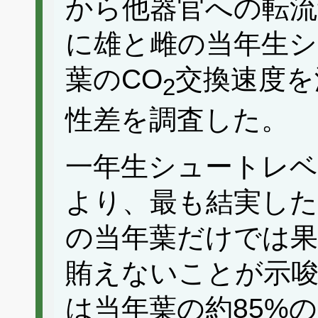
から他器官への転流
に雄と雌の当年生シ
葉のCO
交換速度を
2
性差を調査した。
一年生シュートレベ
より、最も結実し
の当年葉だけでは果
賄えないことが示
は当年葉の約85%