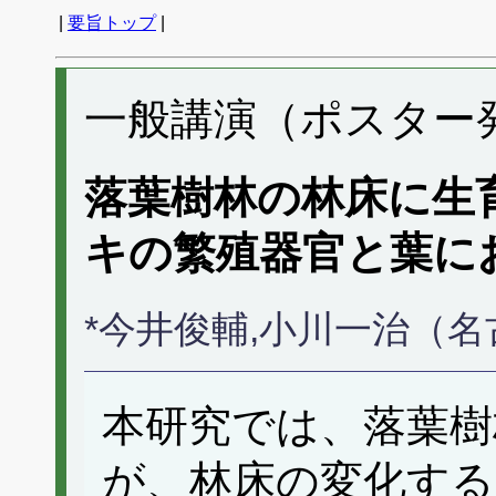
|
要旨トップ
|
一般講演（ポスター発表
落葉樹林の林床に生
キの繁殖器官と葉に
*今井俊輔,小川一治（
本研究では、落葉樹
が、林床の変化する