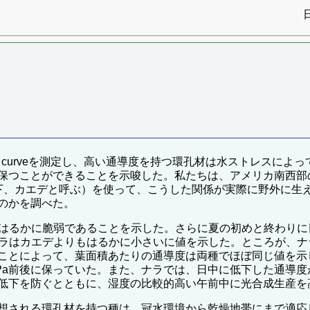
vulnerability curveを測定し、高い通導度を持つ環孔材は水
つことができることを示唆した。私たちは、アメリカ南西部の乾燥
散孔材。以下、カエデと呼ぶ）を使って、こうした関係が実際に野外
のかを調べた。
ラがカエデよりもはるかに脆弱であることを示した。さらに夏の初めと
されるように、ナラはカエデよりもはるかに小さいに値を示した。とこ
ことによって、葉面積あたりの通導度は両種でほぼ同じ値を示
 MPa前後に保っていた。また、ナラでは、日中に低下した通導
低下を防ぐとともに、湿度の比較的高い午前中に光合成生産を
想される環孔材を持つ種は、冠水環境から乾燥地帯にまで適応