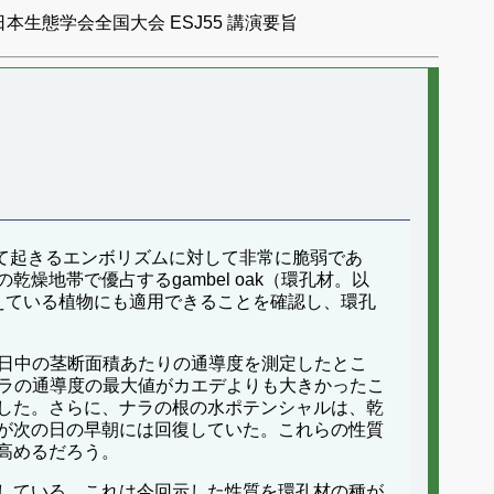
日本生態学会全国大会 ESJ55 講演要旨
ストレスによって起きるエンボリズムに対して非常に脆弱であ
地帯で優占するgambel oak（環孔材。以
に生えている植物にも適用できることを確認し、環孔
終わりに日中の茎断面積あたりの通導度を測定したとこ
ろが、ナラの通導度の最大値がカエデよりも大きかったこ
した。さらに、ナラの根の水ポテンシャルは、乾
度が次の日の早朝には回復していた。これらの性質
高めるだろう。
している。これは今回示した性質を環孔材の種が