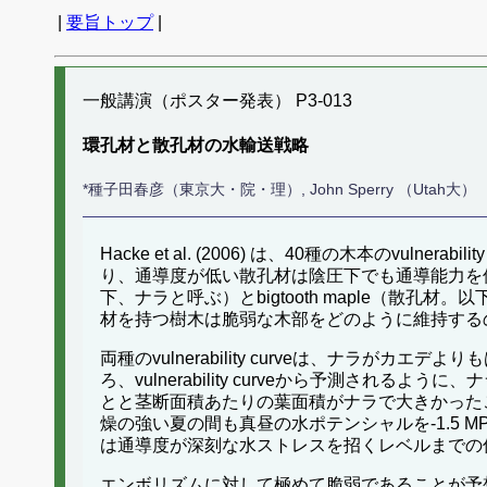
|
要旨トップ
|
一般講演（ポスター発表） P3-013
環孔材と散孔材の水輸送戦略
*種子田春彦（東京大・院・理）, John Sperry （Utah大）
Hacke et al. (2006) は、40種の木本の
り、通導度が低い散孔材は陰圧下でも通導能力を保
下、ナラと呼ぶ）とbigtooth maple（
材を持つ樹木は脆弱な木部をどのように維持する
両種のvulnerability curveは、ナ
ろ、vulnerability curveから予測
とと茎断面積あたりの葉面積がナラで大きかった
燥の強い夏の間も真昼の水ポテンシャルを-1.5
は通導度が深刻な水ストレスを招くレベルまでの
エンボリズムに対して極めて脆弱であることが予