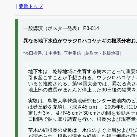
|
要旨トップ
|
一般講演（ポスター発表） P3-014
異なる地下水位がウラジロハコヤナギの根系分布お
*今田省吾, 山中典和, 玉井重信（鳥取大・乾燥地研）
地下水は、乾燥地域に生育する樹木にとって重要
引き起こすことが予想される。ウラジロハコヤナ
いると推察される。第54回大会では、異なる高さ
地上部の成長がほとんど停止した90日後の結果
実験は、鳥取大学乾燥地研究センター敷地内のビ
は砂丘砂を充填し（深さ45 cm）、2005年6月
定した3区、及び45 cmと30 cmとの間を変動
日間隔で掘り取り調査を行い、根長および現存量
苗木の細根長の成長は、水位のすぐ上層および地
が認められ、根系が滞水を経験した後に細根の再