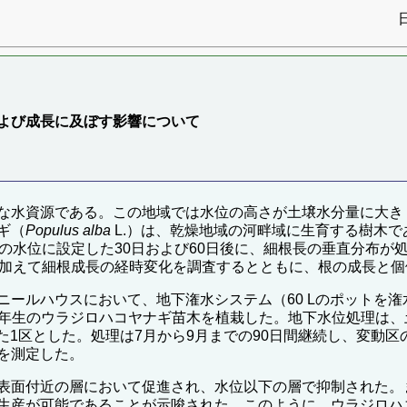
よび成長に及ぼす影響について
な水資源である。この地域では水位の高さが土壌水分量に大き
ギ（
Populus alba
L.）は、乾燥地域の河畔域に生育する樹木
の水位に設定した30日および60日後に、細根長の垂直分布が
を加えて細根成長の経時変化を調査するとともに、根の成長と
ニールハウスにおいて、地下潅水システム（60 Lのポットを
に1年生のウラジロハコヤナギ苗木を植栽した。地下水位処理は、土壌表
させた1区とした。処理は7月から9月までの90日間継続し、変動
を測定した。
表面付近の層において促進され、水位以下の層で抑制された。
生産が可能であることが示唆された。このように、ウラジロハ