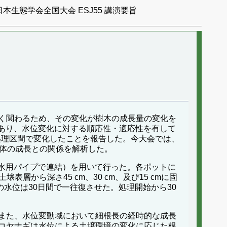
日本生態学会全国大会 ESJ55 講演要旨
く関わるため、その変化が樹木の成長量の変化を
であり、水位変化に対する順応性・適応性を有して
処理区間で変化したことを報告した。今大会では、
個体の成長との関係を解析した。
潅水用パイプで連結）を用いて行った。各ポットに
層から深さ45 cm、30 cm、及び15 cmに固
区の水位は30日間で一往復させた。処理開始から30
また、水位変動域において細根長の経時的な成長
コヤナギは水位による土壌環境の変化に応じた根