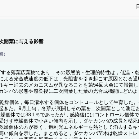
次開葉に与える影響
研）
育する落葉広葉樹であり，その形態的・生理的特性は，低温・
による光合成速度の低下は，光阻害を引き起こす原因となる過
ルギー消去のメカニズムが異なることを第54回大会にて報告
カンバの形態や感染後に二次開葉した葉の光合成機能にどのよ
を乾燥個体，毎日灌水する個体をコントロールとして生育した。
起きた。9月上旬，冬芽が展開しその葉を二次開葉として測定
燥個体では38.1％であったが，感染後にはコントロール個体で
受けず乾燥個体で小さい傾向を示し，ダケカンバの成長と枯死
乾燥個体の方が長く，過剰光エネルギーを熱として消去するキ
高い傾向を示した。まとめると，ダケカンバ苗木は乾燥ストレ