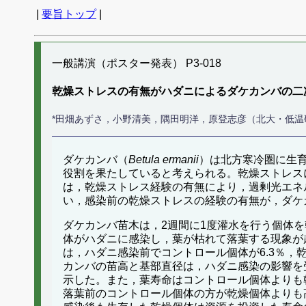
|
要旨トップ
|
一般講演（ポスター発表） P3-018
乾燥ストレスの有無がハダニによるダケカンバの二
*田畑あずさ，小野清美，隅田明洋，原登志彦（北大・低温
ダケカンバ（
Betula ermanii
）は北方寒冷圏に生
役割を果たしていると考えられる。乾燥ストレス
は，乾燥ストレス経験の有無により，過剰光エネ
い，感染前の乾燥ストレスの経験の有無が，ダケ
ダケカンバ苗木は，2週間に1度灌水を行う個体
体がハダニに感染し，葉が枯れて落葉する現象が
は，ハダニ感染前でコントロール個体が6.3％，乾
カンバの苗高と基部直径は，ハダニ感染の影響を
示した。また，葉寿命はコントロール個体よりも
落葉前のコントロール個体の方が乾燥個体よりも