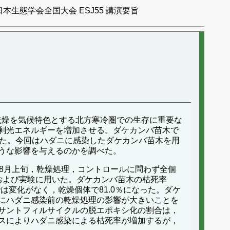
日本生態学会全国大会 ESJ55 講演要旨
乾燥を気候特色とする北方寒冷圏での生存に重要な
剰光エネルギーを増加させる。ダケカンバ苗木で
した。今回はハダニに感染したダケカンバ苗木を用
うな影響を与えるのかを調べた。
8月上旬，乾燥処理，コントロールに問わず全個
および実験に用いた。ダケカンバ苗木の枯死率
は変化がなく，乾燥個体で81.0％になった。ダケ
にハダニ感染前の乾燥処理の影響が大きいことを
サントフィルサイクルの脱エポキシ化の割合は，
スによりハダニ感染による枯死率が増加するが，