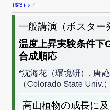
|
要旨トップ
|
一般講演（ポスター発表
温度上昇実験条件下Gent
合成順応
*沈海花（環境研）, 唐艶鴻（
（Colorado State U
高山植物の成長に及