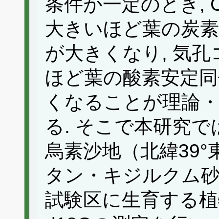
条件が一定のとき, 
大きいほど葉の炭素
が大きくなり, 気
ほど葉の酸素安定同
くなることが理論
る. そこで本研究で
烏素沙地（北緯39°
タン・キジルクム砂漠
試験区に生育する植