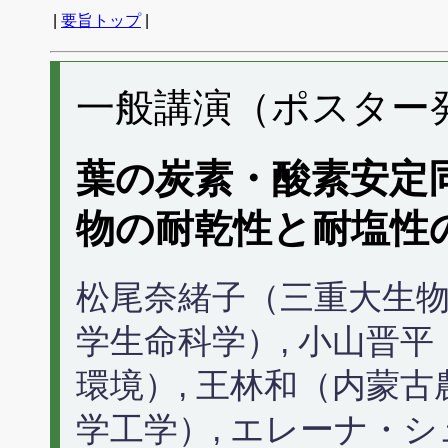
|
要旨トップ
|
一般講演（ポスター発表
葉の炭素・酸素安定
物の耐乾性と耐塩性
松尾奈緒子（三重大生物
学生命科学）, 小山晋平
環境）, 王林和（内蒙古
学工学）, エレーナ・