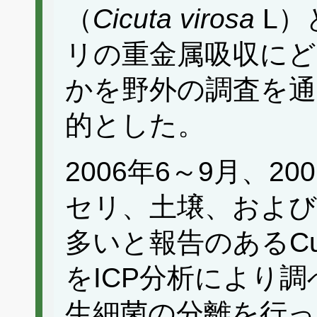
（
Cicuta virosa
L）
リの重金属吸収に
かを野外の調査を通
的とした。
2006年6～9月、2
セリ、土壌、および
多いと報告のあるCu, N
をICP分析により
生細菌の分離を行っ