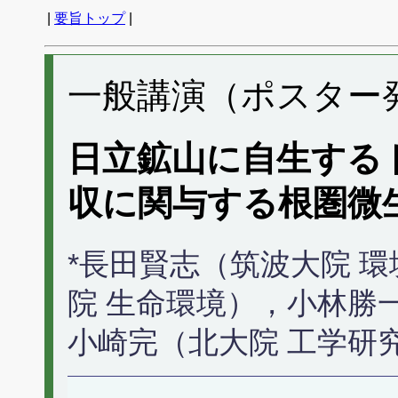
|
要旨トップ
|
一般講演（ポスター発表
日立鉱山に自生する
収に関与する根圏微
*長田賢志（筑波大院 
院 生命環境），小林勝
小崎完（北大院 工学研