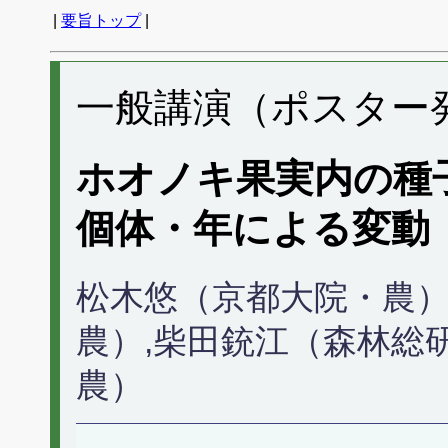
|
要旨トップ
|
一般講演（ポスター発表
ホオノキ果実内の種
個体・年による変動
松木悠（京都大院・農）
農）,柴田銃江（森林総
農）