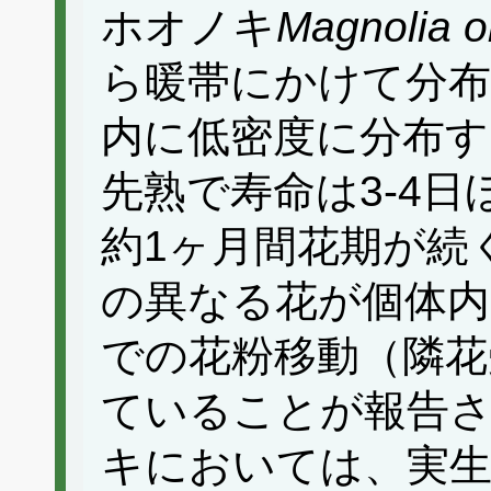
ホオノキ
Magnolia o
ら暖帯にかけて分布
内に低密度に分布す
先熟で寿命は3-4
約1ヶ月間花期が続
の異なる花が個体内
での花粉移動（隣花
ていることが報告
キにおいては、実生