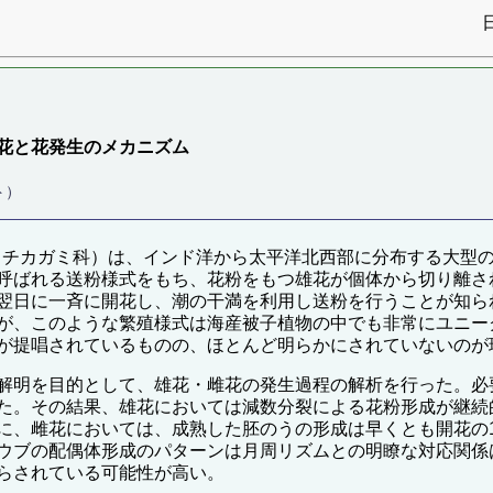
花と花発生のメカニズム
ト）
Royle：トチカガミ科）は、インド洋から太平洋北西部に分布する
呼ばれる送粉様式をもち、花粉をもつ雄花が個体から切り離さ
翌日に一斉に開花し、潮の干満を利用し送粉を行うことが知ら
が、このような繁殖様式は海産被子植物の中でも非常にユニー
が提唱されているものの、ほとんど明らかにされていないのが
明を目的として、雄花・雌花の発生過程の解析を行った。必要な
た。その結果、雄花においては減数分裂による花粉形成が継続
に、雌花においては、成熟した胚のうの形成は早くとも開花の
ウブの配偶体形成のパターンは月周リズムとの明瞭な対応関係
らされている可能性が高い。