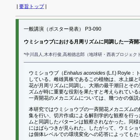
|
要旨トップ
|
一般講演（ポスター発表） P3-090
ウミショウブにおける月周リズムに同調した一斉開
*中川昌人,木本行俊,高相徳志郎（地球研・西表プロジェク
ウミショウブ（
Enhalus acoroides
(L.f.) 
している。雌雄異株であるこの植物は、水上媒と
花が月周リズムに同調し、大潮の最干潮日とその
ズムが時に重要な役割を果たすと考えられている
一斉開花のメカニズムについては、幾つかの仮説
本研究ではウミショウブの一斉開花メカニズムの解
集を行い、切片作成による解剖学的な観察を行っ
ムと同調したパターンは観察されなかった。同様
にはばらつきが見られた。したがって、ウミショ
は個体レベルでの環境変化への応答によってもた