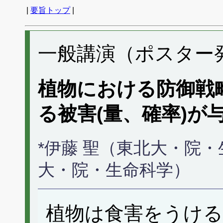
|
要旨トップ
|
一般講演（ポスター発表
植物における防御戦
る被害(量、確率)が
*伊藤 聖（東北大・院
大・院・生命科学）
植物は食害をうけ