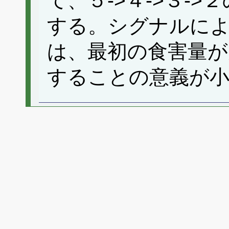
て、５->４->３-
する。シグナルに
は、最初の食害量が
することの意義が