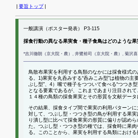
|
要旨トップ
|
一般講演（ポスター発表） P3-115
採食行動の異なる果実食・種子食鳥はどのような果
*吉川徹朗（京大院・農）, 井鷺裕司（京大院・農）, 菊沢
鳥散布果実を利用する鳥類のなかには採食様式の
る。1)果実を丸呑みする“呑みこみ型”は植物の
ぶし型”、4）嘴で種子をつついて食べる“つつき
となる要素であるが、これまであまり注目されて
１４種の鳥類の採食果実とその形質を文献データ
その結果、採食タイプ間で果実の利用パターンに
対して、つぶし型・つつき型の鳥が利用する果実
り潰し型に比べて採食果実の形質に偏りが認めら
た。つぶし型・つつき型の種では、採食時に果肉
る。このことから、果実を利用する鳥類における