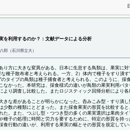
実を利用するのか？：文献データによる分析
喜八郎（石川県立大）
あり方に大きな変異がある。日本に生息する鳥類は、果実に対
主要な種子散布者と考えられる。一方、2）体内で種子をすり潰す“
型”のタイプの鳥類は種子捕食者と考えられる。このように、
こなかった。本研究は、採食様式の違いが鳥類の果実利用パタ
により調査し比較した。またロジスティック回帰分析により各
大きな差があることが明らかになった。呑みこみ型・すり潰し
は少数の種類にとどまった。また採食果実の形質を比較すると
れた。また、つぶし型・つつき型の多くの果実選択は果肉タイ
や種子の処理に時間と労力を要するために、特定の形質を持っ
採食行動の違いが、利用する果実の幅とその形質を規定してい