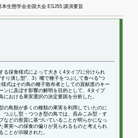
日本生態学会全国大会 ESJ55 講演要旨
する採食様式によって大きく4タイプに分けられ
すり潰し型”、3）嘴で種子をつぶして食べる“つ
採食様式はその鳥の種子散布者としての貢献度のキー
ーンに及ぼす影響の解明を目的として、4タイプ
鳥における果実選択の決定要因を分析した。
型の鳥類が多くの種類の果実を利用していたのに
、つぶし型・つつき型の鳥では、呑みこみ型・す
プなどの形質に基づいていることが明らかになっ
た果実への採食の偏りが見られるものと考えられ
ることが示唆された。