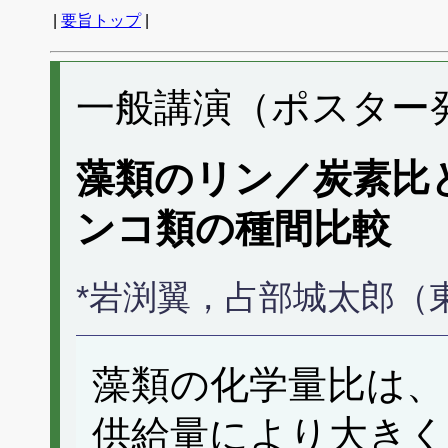
|
要旨トップ
|
一般講演（ポスター発表
藻類のリン／炭素比
ンコ類の種間比較
*岩渕翼，占部城太郎（
藻類の化学量比は、
供給量により大きく