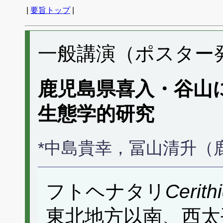
|
要旨トップ
|
一般講演（ポスター発表
鹿児島県喜入・谷山
生態学的研究
*中島貴幸，冨山清升（
フトヘナタリ
Cerith
東北地方以南、西太