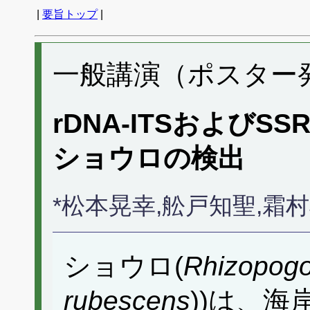
|
要旨トップ
|
一般講演（ポスター発表
rDNA-ITSおよび
ショウロの検出
*松本晃幸,舩戸知聖,霜
ショウロ(
Rhizopogo
rubescens
))は、