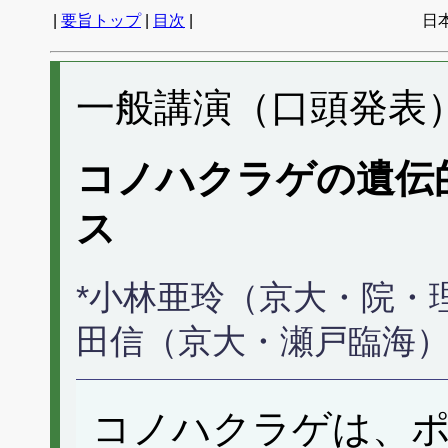
|
要旨トップ
|
目次
|
日
一般講演（口頭発表） 
コノハクラゲの遺伝
ス
*小林亜玲（京大・院・
田信（京大・瀬戸臨海
コノハクラゲは、