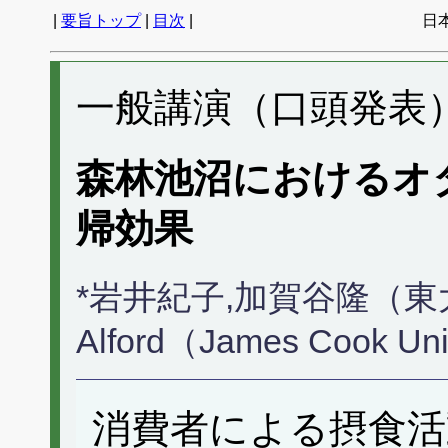
|
要旨トップ
|
目次
|
日
一般講演（口頭発表） 
森林池沼におけるオ
帰効果
*岩井紀子,加賀谷隆（東大
Alford（James Cook Un
消費者による摂食活