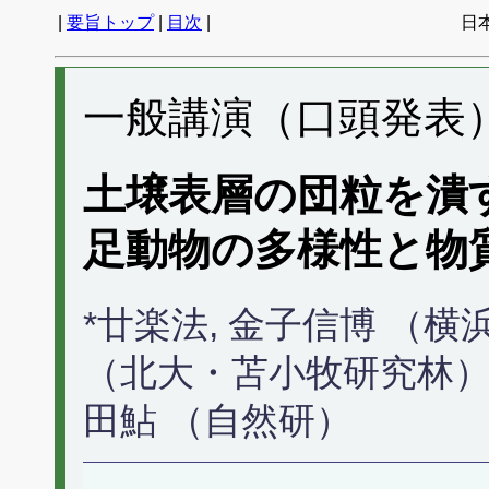
|
要旨トップ
|
目次
|
日
一般講演（口頭発表） 
土壌表層の団粒を潰す
足動物の多様性と物質
*廿楽法, 金子信博 （
（北大・苫小牧研究林）,
田鮎 （自然研）