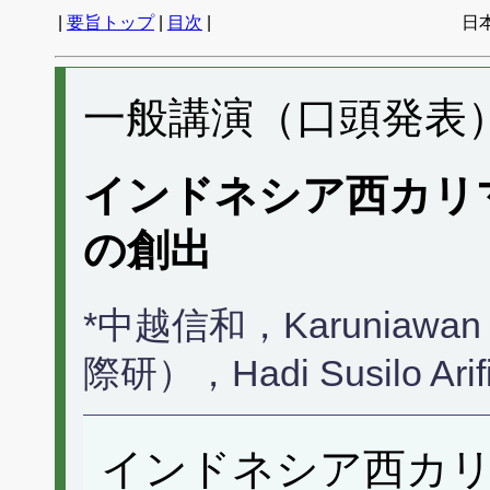
|
要旨トップ
|
目次
|
日
一般講演（口頭発表） 
インドネシア西カリ
の創出
*中越信和，Karuniawan
際研），Hadi Susilo 
インドネシア西カ