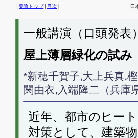
|
要旨トップ
|
目次
|
日
一般講演（口頭発表） 
屋上薄層緑化の試
*新穂千賀子,大上兵真,
関由衣,入端隆二（兵庫
近年、都市のヒート
対策として、建築物