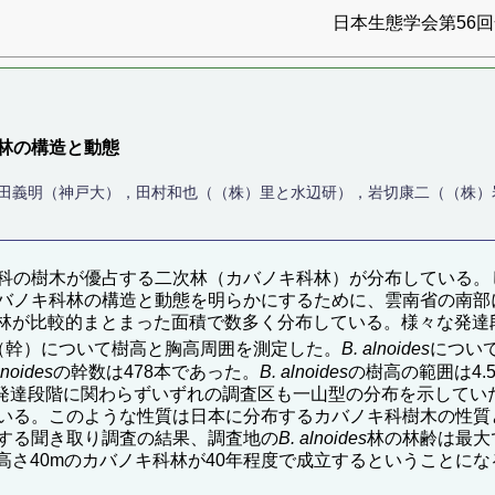
日本生態学会第56回全
林の構造と動態
武田義明（神戸大），田村和也（（株）里と水辺研），岩切康二（（株）
科の樹木が優占する二次林（カバノキ科林）が分布している。
バノキ科林の構造と動態を明らかにするために、雲南省の南部
林が比較的まとまった面積で数多く分布している。様々な発達
木（幹）について樹高と胸高周囲を測定した。
B. alnoides
につい
lnoides
の幹数は478本であった。
B. alnoides
の樹高の範囲は4.
発達段階に関わらずいずれの調査区も一山型の分布を示してい
いる。このような性質は日本に分布するカバノキ科樹木の性質
する聞き取り調査の結果、調査地の
B. alnoides
林の林齢は最大
高さ40mのカバノキ科林が40年程度で成立するということにな