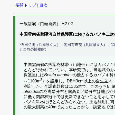
|
要旨トップ
|
目次
|
一般講演（口頭発表） H2-02
中国雲南省菜陽河自然保護区におけるカバノキ二次
*石田弘明（兵庫県立大），黒田有寿茂（兵庫県立大），
と自然の博物館）
中国雲南省の照葉樹林帯（山地帯）にはカバノキ
とんど行われていない。本研究では、当地域のカ
保護区には
Betula alnoides
の優占するカバノキ科
2
～1100m
）を設定し、DBH3cm以上の全生立
測定した。全調査幹数は1385本で、このうち
B. a
alnoides
の樹高階分布と胸高直径階分布は地形や
に低く閉鎖林冠下では更新できないことを示して
バノキ科林はほとんどみられない。土地利用に関
の最大樹高は40mであったことから、調査地では