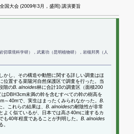
国大会 (2009年3月，盛岡) 講演要旨
岩切環境科学研），武素功（昆明植物研），岩槻邦男（人
しかし、その構造や動態に関する詳しい調査はほ
に位置する菜陽河自然保護区で調査を行った。当
段階の
B. alnoides
林に合計10の調査区（面積200
てはDBH3cm未満の幹を含むすべての幹の樹高を
5m～40mで、実生はまったくみられなかった。
B.
た。これらの結果は、
B. alnoides
の耐陰性が非常
とよく似ているが、日本では高さ40mに達するカ
でも40年程度であることが判明した。
B. alnoides
る。