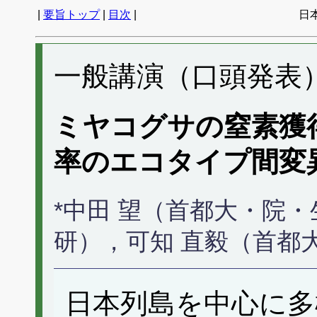
|
要旨トップ
|
目次
|
日
一般講演（口頭発表） I
ミヤコグサの窒素獲
率のエコタイプ間変
*中田 望（首都大・院
研），可知 直毅（首都
日本列島を中心に多