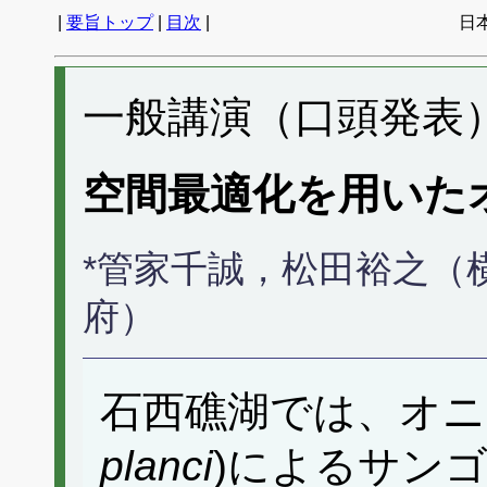
|
要旨トップ
|
目次
|
日
一般講演（口頭発表） 
空間最適化を用いた
*管家千誠，松田裕之（
府）
石西礁湖では、オニ
planci
)によるサン