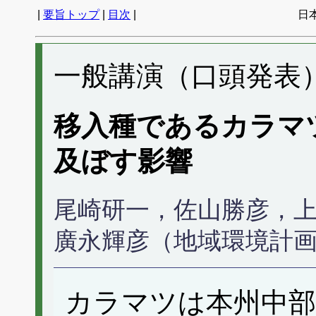
|
要旨トップ
|
目次
|
日
一般講演（口頭発表） 
移入種であるカラマ
及ぼす影響
尾崎研一，佐山勝彦，
廣永輝彦（地域環境計
カラマツは本州中部