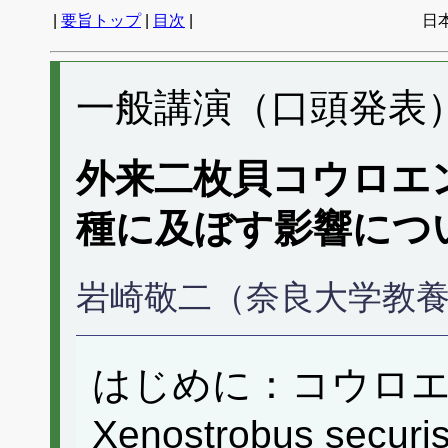
|
要旨トップ
|
目次
|
日
一般講演（口頭発表） 
外来二枚貝コウロエ
種に及ぼす影響につ
岩崎敬二（奈良大学教
はじめに：コウロ
Xenostrobus s