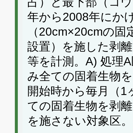
占）と最下部（コウ
年から2008年に
（20cm×20cm
設置）を施した剥離
等を計測。A) 処理
み全ての固着生物を隔
開始時から毎月（1
ての固着生物を剥離
を施さない対象区。