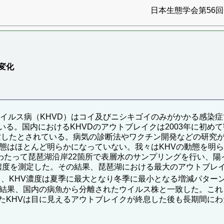
日本生態学会第56回全
変化
ウイルス病（KHVD）はコイ及びニシキゴイのみがかかる感染
る。国内におけるKHVDのアウトブレイクは2003年に初め
死亡したとされている。病気の診断法やワクチン開発などの研究
態はほとんど明らかになっていない。我々はKHVの動態を明ら
9回にわたって琵琶湖沿岸22箇所で表層水のサンプリングを行い
V濃度を測定した。その結果、琵琶湖における最大のアウトブレ
と、KHV濃度は夏季に最大となり冬季に最小となる増減パタ
た結果、国内の病魚から分離されたウイルス株と一致した。これ
たKHVは目に見えるアウトブレイクが終息した後も長期間に