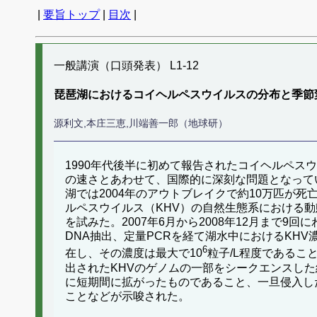
|
要旨トップ
|
目次
|
一般講演（口頭発表） L1-12
琵琶湖におけるコイヘルペスウイルスの分布と季節
源利文,本庄三恵,川端善一郎（地球研）
1990年代後半に初めて報告されたコイヘルペス
の速さとあわせて、国際的に深刻な問題となってい
湖では2004年のアウトブレイクで約10万匹が
ルペスウイルス（KHV）の自然生態系における動
を試みた。2007年6月から2008年12月まで
DNA抽出、定量PCRを経て湖水中におけるKH
6
在し、その濃度は最大で10
粒子/L程度であるこ
出されたKHVのゲノムの一部をシークエンスし
に短期間に拡がったものであること、一旦侵入し
ことなどが示唆された。