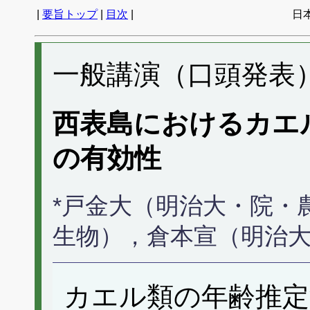
|
要旨トップ
|
目次
|
日
一般講演（口頭発表） 
西表島におけるカエ
の有効性
*戸金大（明治大・院・
生物），倉本宣（明治
カエル類の年齢推定