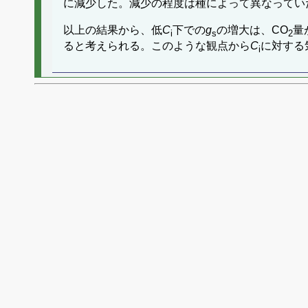
に減少した。減少の程度は種によって異なってい
以上の結果から、低
C
下での
g
の増大は、CO
量
i
s
2
ると考えられる。このような観点から
C
に対する
i