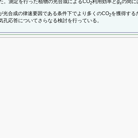
た。測定を行った植物の光合成によるCO
利用効率と
g
の間に
2
s
が光合成の律速要因である条件下でより多くのCO
を獲得する
2
気孔応答についてさらなる検討を行っている。