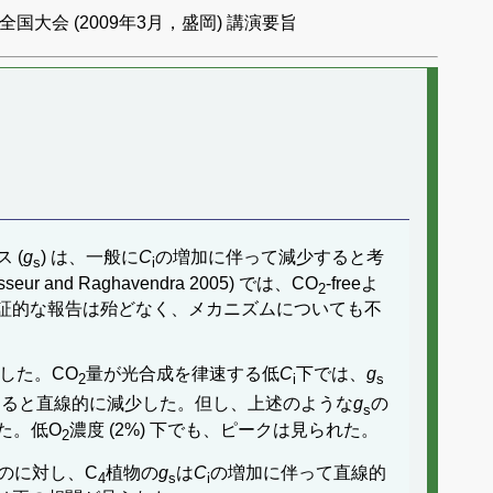
国大会 (2009年3月，盛岡) 講演要旨
 (
g
) は、一般に
C
の増加に伴って減少すると考
s
i
and Raghavendra 2005) では、CO
-freeよ
2
証的な報告は殆どなく、メカニズムについても不
した。CO
量が光合成を律速する低
C
下では、
g
2
i
s
すると直線的に減少した。但し、上述のような
g
の
s
た。低O
濃度 (2%) 下でも、ピークは見られた。
2
のに対し、C
植物の
g
は
C
の増加に伴って直線的
4
s
i