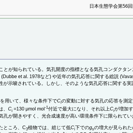
日本生態学会第56回全
ることが知られている。気孔開度の指標となる気孔コンダクタンス
et al. 1978など) や近年の気孔応答に関する総説 (Vavasseur 
性が示唆されている。しかし、そのような気孔応答に関する実
)を用いて、様々な条件下で
C
の変動に対する気孔の応答を測定
i
-1
は、
C
=130 μmol mol
付近で最大になり、それ以上
C
が増加
i
i
気孔が開きやすく、光合成速度が高い環境条件下に限られてい
たところ、C
植物では、総じて低
C
下での
g
の増大が見られた
3
i
s