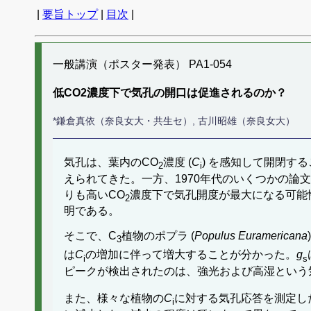
|
要旨トップ
|
目次
|
一般講演（ポスター発表） PA1-054
低CO2濃度下で気孔の開口は促進されるのか？
*鎌倉真依（奈良女大・共生セ）, 古川昭雄（奈良女大）
気孔は、葉内のCO
濃度 (
C
) を感知して開閉す
2
i
えられてきた。一方、1970年代のいくつかの論文 (Dubbe 
りも高いCO
濃度下で気孔開度が最大になる可能
2
明である。
そこで、C
植物のポプラ (
Populus Euramericana
3
は
C
の増加に伴って増大することが分かった。
g
i
s
ピークが検出されたのは、強光および高湿という
また、様々な植物の
C
に対する気孔応答を測定し
i