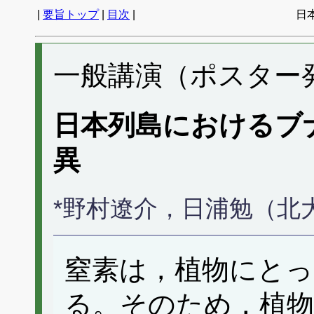
|
要旨トップ
|
目次
|
日
一般講演（ポスター発表
日本列島におけるブ
異
*野村遼介，日浦勉（北
窒素は，植物にとっ
る。そのため，植物