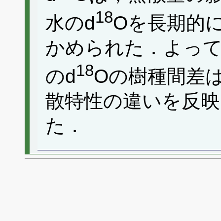
18
水のd
Oを長期的
かめられた．よっ
18
のd
Oの樹種間差
散特性の違いを反
た．