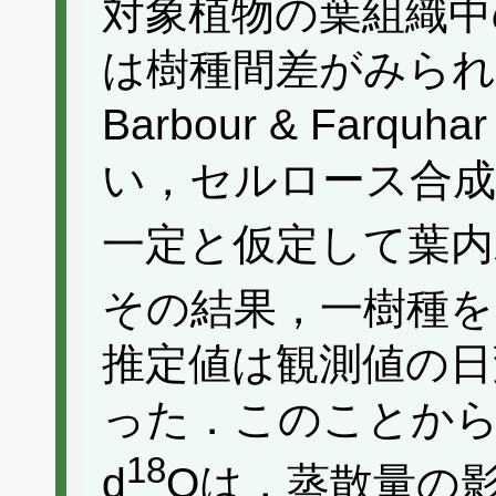
対象植物の葉組織中
は樹種間差がみら
Barbour & Farqu
い，セルロース合成
一定と仮定して葉内
その結果，一樹種を
推定値は観測値の日
った．このことか
18
d
Oは，蒸散量の