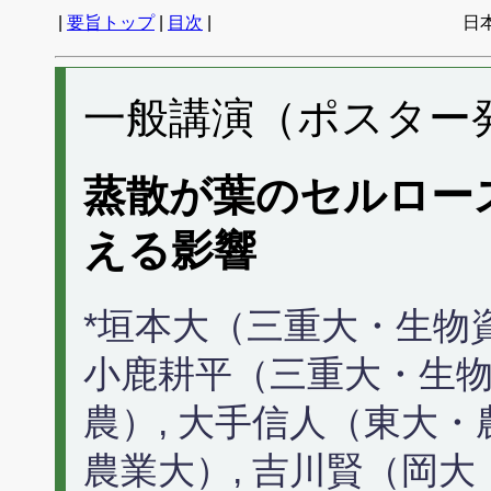
|
要旨トップ
|
目次
|
日
一般講演（ポスター発表
蒸散が葉のセルロー
える影響
*垣本大（三重大・生物資
小鹿耕平（三重大・生物
農）, 大手信人（東大・
農業大）, 吉川賢（岡大