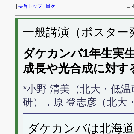
|
要旨トップ
|
目次
|
日
一般講演（ポスター発表
ダケカンバ1年生実
成長や光合成に対す
*小野 清美（北大・低
研），原 登志彦（北大
ダケカンバは北海道