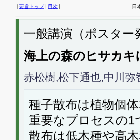
|
要旨トップ
|
目次
|
日
一般講演（ポスター発表
海上の森のヒサカキ
赤松樹,松下通也,中川
種子散布は植物個体
重要なプロセスの1
散布は低木種や高木