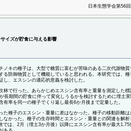
日本生態学会第56回全
子サイズが貯食に与える影響
チノキの種子は、大型で糖質に富むが苦味のある二次代謝物質
する防御物質として機能していると思われる。本研究では、種
証し、エスシンの適応的意義を検討した。
次林で行った。あらかじめエスシン含有率と重量を測定した標
率が長期間の貯食に伴って変化しうるかを検討するために埋土
含有率を同一の種子でくり返し最長6か月後まで定量した。
った種子のエスシン・重量に差はなかった。種子の移動距離は多
しなかった。種子の生存時間とエスシン・重量との関連を解析
土実験では、2月（埋土3か月後）以降にエスシン含有率が最大1.
がある。