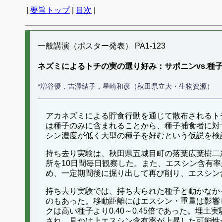
|
要旨トップ
|
目次
|
一般講演（ポスター発表） PA1-123
ネズミによるトチの実の選り好み：サポニンvs.種
*増谷優，吉澤結子，星崎和彦（秋田県立大・生物資源）
アカネズミによる貯食行動を通じて散布されるト
は種子のみに含まれることから、種子捕食者に対
シン濃度が低く大型の種子を好むという仮説を検
持ち去り実験は、秋田県五城目町の落葉広葉樹二
所を10日間毎日観察した。また、エスシン含有
め、一定期間後に掘り出して再び削り、エスシン
持ち去り実験では、持ち去られた種子と動かなか
のもあった。移動距離にはエスシン・重量は影響
クは高い種子より0.40～0.45倍であった。埋
され、見かけ上エスシン含有率が上昇した可能性