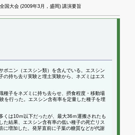
国大会 (2009年3月，盛岡) 講演要旨
サポニン（エスシン類）を含んでいる。エスシン
子の持ち去り実験と埋土実験から、ネズミはエス
識種子をネズミに持ち去らせ、摂食程度・移動場
実験を行った。エスシン含有率を定量した種子を埋
くは10ｍ以下だったが、最大36ｍ運搬されたも
した結果、エスシン含有率の低い種子の死亡リス
75倍に増加した。発芽直前に子葉の糖質などが代謝