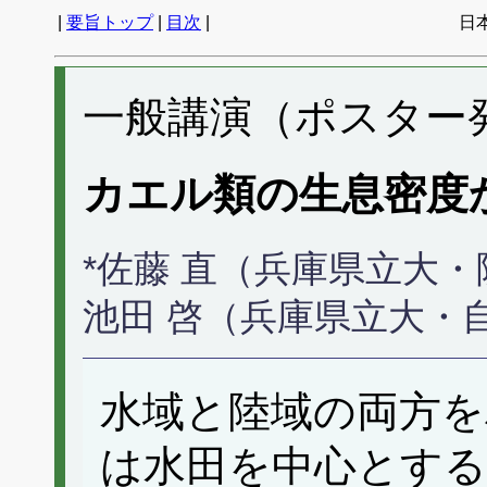
|
要旨トップ
|
目次
|
日
一般講演（ポスター発表
カエル類の生息密度
*佐藤 直（兵庫県立大
池田 啓（兵庫県立大・
水域と陸域の両方を
は水田を中心とする