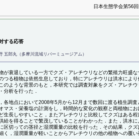
日本生態学会第56回全
対する応答
辻野 五郎丸（多摩川流域リバーミュージアム）
物が衰退している一方でクズ・アレチウリなどの繁殖力旺盛な
のつる植物は依然生息しており，特にアレチウリは洪水により
このような背景のもと，本研究では調査対象をクズ・アレチウ
・分析を行った．
各地点において2008年5月から12月まで数回に渡る植生調
オマス・栄養塩の計測をし，時間的な変化の観察と両植物にお
ど生長しやすいこと，またアレチウリと比較してクズはある程
供給を得ることで繁茂していることがわかった．また，洪水に
に区切っての茎径と湿潤重量の比較を行った．その結果，クズ
細く，湿潤重量が軽いことからアレチウリの他の植物への覆い