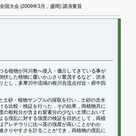
国大会 (2009年3月，盛岡) 講演要旨
つる植物が河川敷へ侵入・優占してきている事が
倒伏した植物に覆いかぶさり繁茂するなど，洪水
リとし，多摩川中流域の根川合流点付近・府中四
査と土砂・植物サンプルの採取を行い，土砂の含水
ける比較・検証を行った．その結果，両植物共に
度の粗粒分が含まれ窒素分の少ない土壌において
よる撹乱に対する強度の検証を目的として，両植
はアレチウリに比べ茎の強度が高いことがわか
被さりやすさを計ることができ，両植物の撹乱に