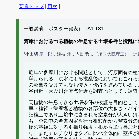
|
要旨トップ
|
目次
|
一般講演（ポスター発表） PA1-181
河岸におけるつる植物の生息する土壌条件と撹乱に
*小田切 宗一郎，浅枝 隆，内田 哲夫（埼玉大院理工），
近年の多摩川における問題として，河原固有の植
挙げられる．洪水による撹乱後においてもこれら
の影響を受けてもなお侵入・優占を進めている．
谷付近・大栗川合流点付近を調査地として，調査
両植物の生息できる土壌条件の検証を目的として，
率・粒径・栄養塩と植物の各部位の大きさ・バイ
細粒土であり土壌中に含まれる窒素分が大きいほ
も，空気中の窒素固定を行う根粒菌から窒素分の
物の茎径に対する引張り強度・根から単位長ごと
り，またアレチウリはクズに比べ全体的に茎径が