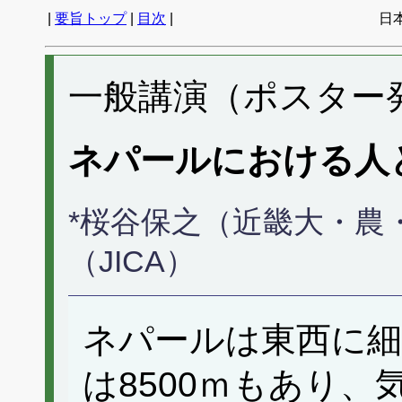
|
要旨トップ
|
目次
|
日
一般講演（ポスター発表
ネパールにおける人
*桜谷保之（近畿大・農
（JICA）
ネパールは東西に細
は8500ｍもあり