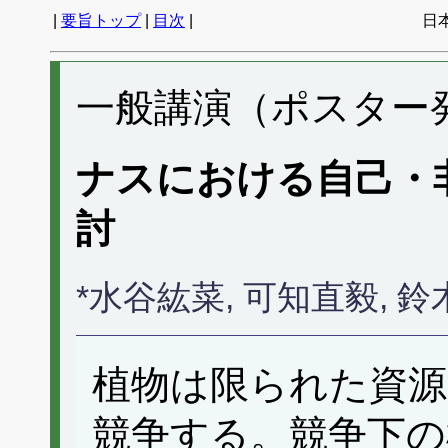
|
要旨トップ
|
目次
|
日
一般講演（ポスター発表
ナスにおける自己・
討
*水谷紘菜, 可知直毅,
植物は限られた資源
競争する。競争下の