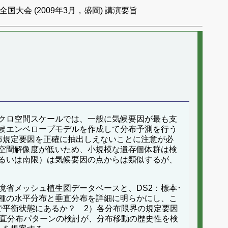
国大会 (2009年3月，盛岡) 講演要旨
クロ空間スケールでは、一般に気候要因が最も支
候エンベロープモデルを作成して分布予測を行う
布規定要因を正確に抽出しえないことに注意が必
空間解像度が低いため、小規模な遺存個体群は検
るいは南限）は気候要因の点からは類似するが、
境省メッシュ植生図データベースと、DS2：標本･
両種の水平分布と垂直分布を詳細に明らかにし、こ
で平衡状態にあるか？ 2）各分布限界の規定要因
垂直分布パターンの検討が、分布移動の歴史性を検