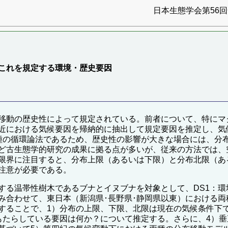
日本生態学会第56回全
これを規定する環境・歴史要因
移動の歴史性によって規定されている。前者について、特にマ
近における気候要因を帰納的に抽出して規定要因を推定し、気
種の循環論法であるため、歴史性の影響が大きな場合には、分
ど古生態学的研究の成果に拠る点が多いが、従来の方法では、
限界に注目すると、分布上限（あるいは下限）と分布北限（あ
注意が必要である。
る温帯性樹木であるブナとイヌブナを対象として、DS1：環
み合わせて、東日本（新潟県･長野県･静岡県以東）における
することで、1）分布の上限、下限、北限は現在の気候条件下
もたらしている要因は何か？について推定する。さらに、4）