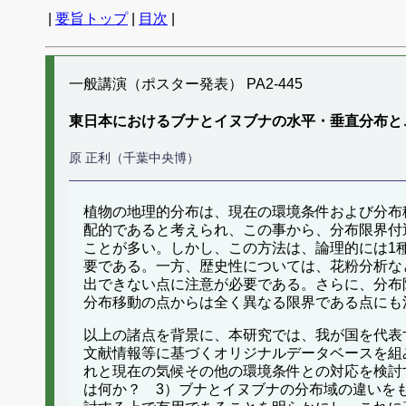
|
要旨トップ
|
目次
|
一般講演（ポスター発表） PA2-445
東日本におけるブナとイヌブナの水平・垂直分布と
原 正利（千葉中央博）
植物の地理的分布は、現在の環境条件および分布
配的であると考えられ、この事から、分布限界付
ことが多い。しかし、この方法は、論理的には1
要である。一方、歴史性については、花粉分析な
出できない点に注意が必要である。さらに、分布
分布移動の点からは全く異なる限界である点にも
以上の諸点を背景に、本研究では、我が国を代表す
文献情報等に基づくオリジナルデータベースを組
れと現在の気候その他の環境条件との対応を検討
は何か？ 3）ブナとイヌブナの分布域の違いを