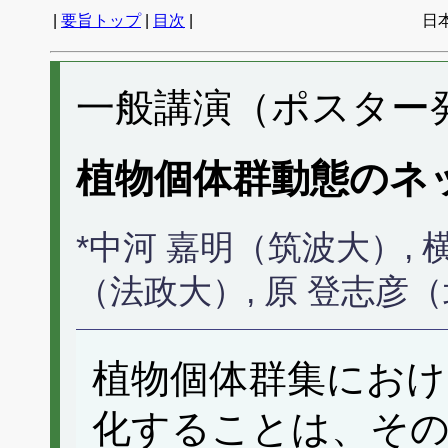
|
要旨トップ
|
目次
|
日
一般講演（ポスター発表
植物個体群動態のネ
*中河 嘉明（筑波大）, 
（法政大）, 原 登志彦
植物個体群集におけ
化することは、その