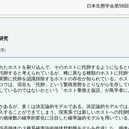
日本生態学会第56回全
研究
・理）
れたホストを刷り込んで、そのホストに托卵するようになると
托卵すると考えられているが、稀に異なる種類のホストに托卵
実際に托卵を認識排除するホストの存在が知られている。ホス
コウは、現在も「托卵」という繁殖形態をとりながら生存して
しているのではないかという「ホスト乗換え仮説」が鳥学者に
かあるが、多くは決定論的モデルである。決定論的モデルでは
入することができてしまう。現実系では新しいホストへの托卵
の個体数の確率的変化に注目した確率論的モデルを用いている
拒否個体の３種系確率論的個体群動態モデルを作成した。個体