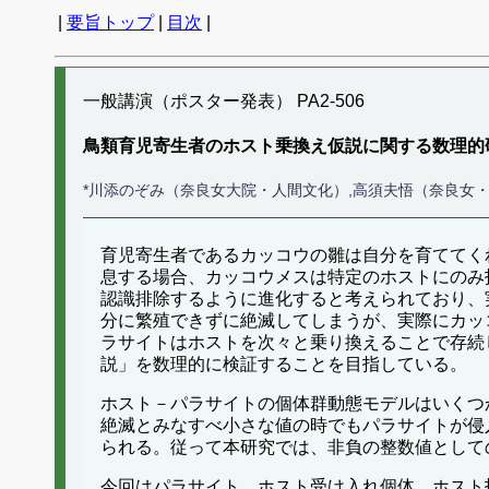
|
要旨トップ
|
目次
|
一般講演（ポスター発表） PA2-506
鳥類育児寄生者のホスト乗換え仮説に関する数理的
*川添のぞみ（奈良女大院・人間文化）,高須夫悟（奈良女
育児寄生者であるカッコウの雛は自分を育ててく
息する場合、カッコウメスは特定のホストにのみ
認識排除するように進化すると考えられており、
分に繁殖できずに絶滅してしまうが、実際にカッ
ラサイトはホストを次々と乗り換えることで存続
説」を数理的に検証することを目指している。
ホスト－パラサイトの個体群動態モデルはいくつ
絶滅とみなすべ小さな値の時でもパラサイトが侵
られる。従って本研究では、非負の整数値として
今回はパラサイト、ホスト受け入れ個体、ホスト