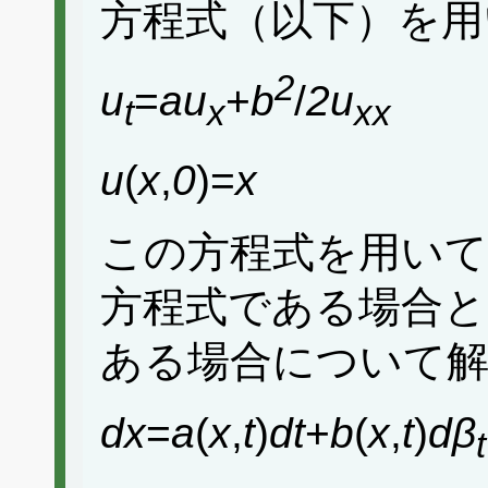
方程式（以下）を用
2
u
=
au
+
b
/
2u
t
x
xx
u
(
x
,
0
)=
x
この方程式を用いて
方程式である場合
ある場合について
dx
=
a
(
x
,
t
)
dt
+
b
(
x
,
t
)
dβ
t