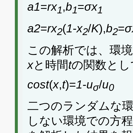
a1
=
rx
,
b
=
σx
1
1
1
a2
=
rx
(
1
-
x
/
K
),
b
=
σ
2
2
2
この解析では、環
x
と時間
t
の関数とし
cost
(
x
,
t
)=
1
-
u
/
u
σ
0
二つのランダムな
しない環境での方