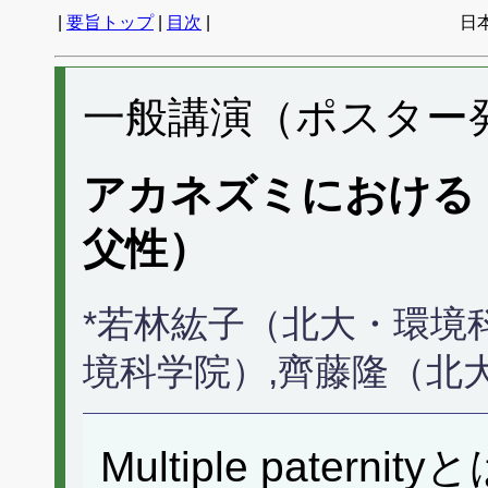
|
要旨トップ
|
目次
|
日
一般講演（ポスター発表
アカネズミにおける mult
父性）
*若林紘子（北大・環境
境科学院）,齊藤隆（北
Multiple pate