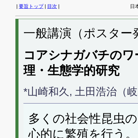
|
要旨トップ
|
目次
|
日
一般講演（ポスター発表
コアシナガバチのワ
理・生態学的研究
*山崎和久, 土田浩治（
多くの社会性昆虫の
心的に繁殖を行う。