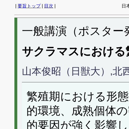
|
要旨トップ
|
目次
|
日
一般講演（ポスター発表
サクラマスにおける
山本俊昭（日獣大）,北
繁殖期における形態
的環境、成熟個体の
的要因が強く影響し