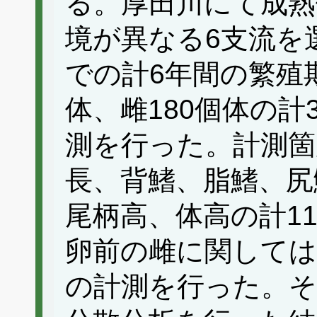
る。厚田川にて成熟
境が異なる6支流を選
での計6年間の繁殖
体、雌180個体の計
測を行った。計測箇
長、背鰭、脂鰭、尻
尾柄高、体高の計1
卵前の雌に関しては
の計測を行った。