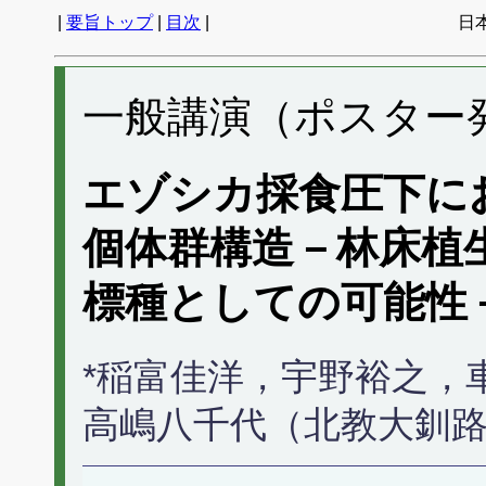
|
要旨トップ
|
目次
|
日
一般講演（ポスター発表
エゾシカ採食圧下に
個体群構造－林床植
標種としての可能性
*稲富佳洋，宇野裕之，
高嶋八千代（北教大釧