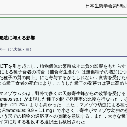
日本生態学会第56回全
繁殖に与える影響
信一（北大院・農）
引き起こし，植物個体の繁殖成功に負の影響をもたらす（Crawl
敵による種子食者の捕食（捕食寄生含む）は無傷種子の増加につながる（e.
た種子の質の向上」にも寄与するかもしれない．食害を受けた
. 2006），天敵による種子食者の死亡により，こうした種子の発芽力は更に
マメゾウムシは，野外で多くの天敵寄生蜂からの攻撃を受ける
omalus
sp.）が出現した種子の間で発芽率の比較を行なった．
現種子（21.2%）よりも高かった．また，マメゾウ幼虫による種子食害
g;
Pteromalus
: 9.9 ± 1.1 mg）で小さく，寄生がマメゾ
いう形での植物の適応度への貢献を意味する．また，大きな種
イズに対する相反する選択圧も検出された．