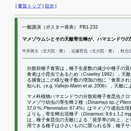
|
要旨トップ
|
目次
|
一般講演（ポスター発表） PB1-232
マメゾウムシとその天敵寄生蜂が、ハマエンドウの
中井善太（北大院・農），近藤哲也（北大院・農），秋元
分散前種子食害は，種子生産数の減少や種子の質低下を
食者は小昆虫であるため（Crawley 1992），天
る捕食はこの様な種子数の増加の他に「食害され
知られ（e.g. Vallejo-Marin et al
マメ科植物ハマエンドウの分散前種子食昆虫クロ
マメゾウ幼虫の寄生蜂２種（
Dinarmus
sp.と
Pter
37.0 %;
Pteromalus
: 67.4%）はマメゾウ成虫出
よりも，寄生蜂出現種子（
Dinarmus
: 9.6 ± 1.2 m
は，種子食昆虫の天敵による「発芽率の向上」と
用できる種子は小さいものに限られる等，種子サ