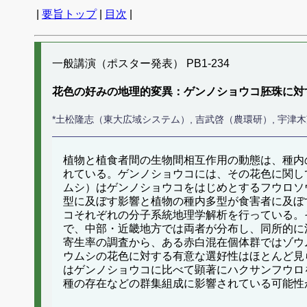
|
要旨トップ
|
目次
|
一般講演（ポスター発表） PB1-234
花色の好みの地理的変異：ゲンノショウコ胚珠に対
*土松隆志（東大広域システム）, 吉武啓（農環研）, 宇津
植物と植食者間の生物間相互作用の動態は、種内
れている。ゲンノショウコには、その花色に関し
ムシ）はゲンノショウコをはじめとするフウロソ
型に及ぼす影響と植物の種内多型が食害者に及ぼ
コそれぞれの分子系統地理学解析を行っている。
で、中部・近畿地方では両者が分布し、同所的に
寄生率の調査から、ある赤白混在個体群ではゾウ
ウムシの花色に対する有意な選好性はほとんど見
はゲンノショウコに比べて顕著にハクサンフウロ
種の存在などの群集組成に影響されている可能性