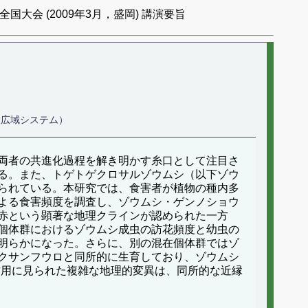
国大会 (2009年3月，盛岡) 講演要旨
大広域システム）
両者の共進化過程を解き明かす糸口として注目さ
る。また、トゲトゲクロサルゾウムシ（以下ゾウ
られている。本研究では、食害者が植物の種内多
よる食害頻度を調査し、ゾウムシ・ゲンノショウ
赤という顕著な地理クラインが認められた一方
個体群におけるゾウムシ成虫の訪花頻度と幼虫の
明らかになった。さらに、別の混在個体群ではゾ
クサンフウロと同所的に生育しており、ゾウムシ
作用に見られた複雑な地理的変異は、同所的な近縁