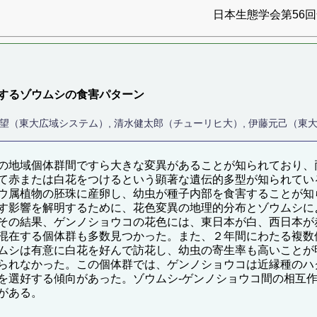
日本生態学会第56回全
するゾウムシの食害パターン
木望（東大広域システム）, 清水健太郎（チューリヒ大）, 伊藤元己（東
の地域個体群間ですら大きな変異があることが知られており、
て赤または白花をつけるという顕著な遺伝的多型が知られてい
ウ属植物の胚珠に産卵し、幼虫が種子内部を食害することが知
す影響を解明するために、花色変異の地理的分布とゾウムシに
その結果、ゲンノショウコの花色には、東日本が白、西日本が
混在する個体群も多数見つかった。また、２年間にわたる複数
ムシは有意に白花を好んで訪花し、幼虫の寄生率も高いことが
られなかった。この個体群では、ゲンノショウコは近縁種のハ
を選好する傾向があった。ゾウムシ-ゲンノショウコ間の相互
がある。