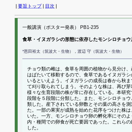
|
要旨トップ
|
目次
|
一般講演（ポスター発表） PB1-235
食草・イヌガラシの形態に依存したモンシロチョウ
*恩田裕太（筑波大・生物），渡辺 守（筑波大・生物）
チョウ類の雌は、食草を周囲の植物から見分け、
はばたいて移動するので、食草であるイヌガラシ
いるといえよう。イヌガラシの成長は春から秋ま
て刈り取られてしまう。そのような株は、再び芽
様々な生育段階の株が常に存在している。本研究
段階を５段階に分類した。また、モンシロチョウ
類した。産下されている卵数とその葉の高さを測
た。一部の果実が成熟を始めた花序をつけた株は
いた。一方、モンシロチョウ卵の孵化率にそのよ
内・種間での卵食が死亡要因であった。これらの
した。