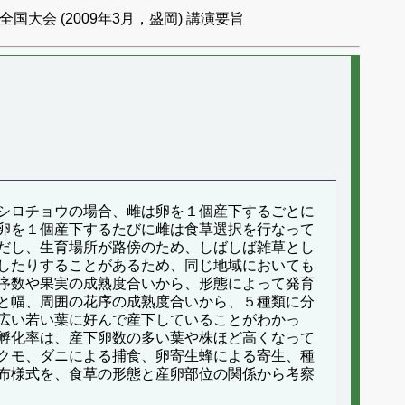
国大会 (2009年3月，盛岡) 講演要旨
シロチョウの場合、雌は卵を１個産下するごとに
卵を１個産下するたびに雌は食草選択を行なって
だし、生育場所が路傍のため、しばしば雑草とし
したりすることがあるため、同じ地域においても
序数や果実の成熟度合いから、形態によって発育
と幅、周囲の花序の成熟度合いから、５種類に分
広い若い葉に好んで産下していることがわかっ
孵化率は、産下卵数の多い葉や株ほど高くなって
クモ、ダニによる捕食、卵寄生蜂による寄生、種
布様式を、食草の形態と産卵部位の関係から考察