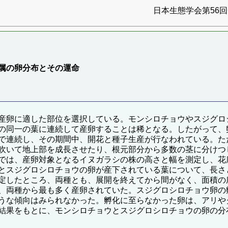
日本生態学会第56回全
属の卵分布とその運命
産卵に適した部位を選択している。モンシロチョウやスジグロ
の同一の葉に連続して産卵することは稀となる。したがって、
で連続し、その期間中、開花と種子生産が行なわれている。た
吹いて地上部を成長させたり、根元部分から多数の茎に分けつ
では、産卵対象となるイヌガラシの株の高さと幅を測定し、花
とスジグロシロチョウの卵が産下されている葉について、長さ
定したところ、両種とも、展開を終えてから間がなく、面積の
、両種から最も多く産卵されていた。スジグロシロチョウ卵の
うな傾向はみられなかった。孵化に至らなかった卵は、アリや
結果をもとに、モンシロチョウとスジグロシロチョウの卵の分